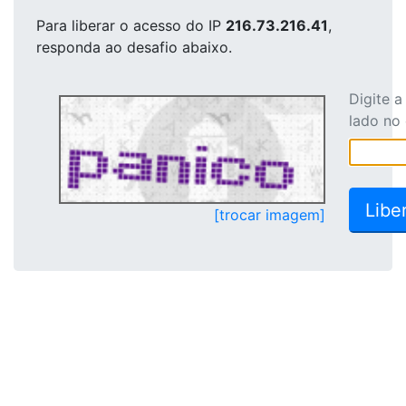
Para liberar o acesso
do IP
216.73.216.41
,
responda ao desafio abaixo.
Digite 
lado no
[trocar imagem]