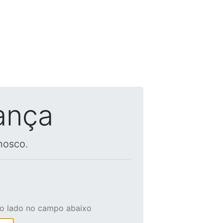
ança
nosco.
ao lado no campo abaixo