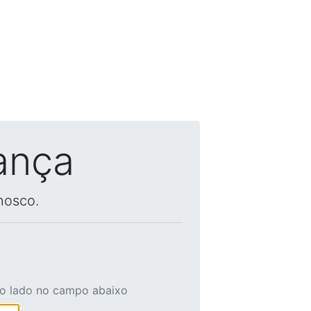
ança
nosco.
ao lado no campo abaixo