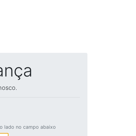
ança
nosco.
ao lado no campo abaixo