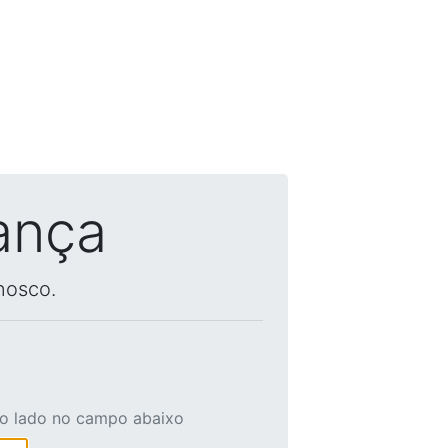
ança
nosco.
ao lado no campo abaixo