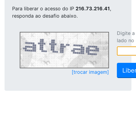
Para liberar o acesso
do IP
216.73.216.41
,
responda ao desafio abaixo.
Digite 
lado no
[trocar imagem]