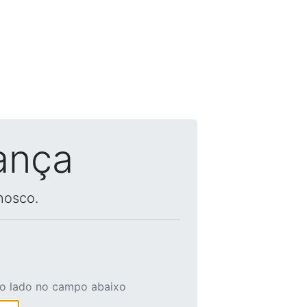
ança
nosco.
ao lado no campo abaixo